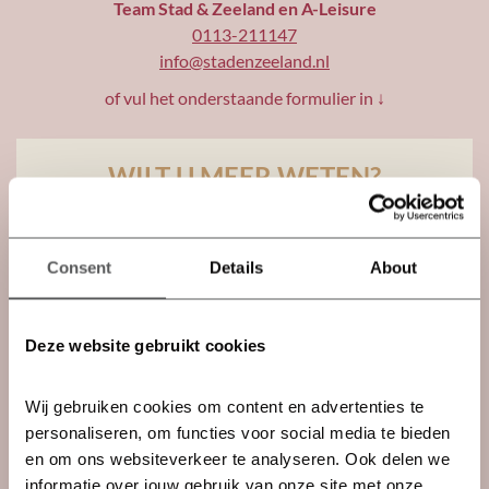
Team Stad & Zeeland en A-Leisure
0113-211147
info@stadenzeeland.nl
of vul het onderstaande formulier in ↓
WILT U MEER WETEN?
Laat ons via onderstaand formulier weten hoe we u
kunnen helpen.
Consent
Details
About
Selecteer...
Ik wil graag alle verkoopinformatie gebundeld
Deze website gebruikt cookies
ontvangen
Ik wil graag teruggebeld worden
Wij gebruiken cookies om content en advertenties te 
Ik wil een vraag stellen
personaliseren, om functies voor social media te bieden 
en om ons websiteverkeer te analyseren. Ook delen we 
informatie over jouw gebruik van onze site met onze 